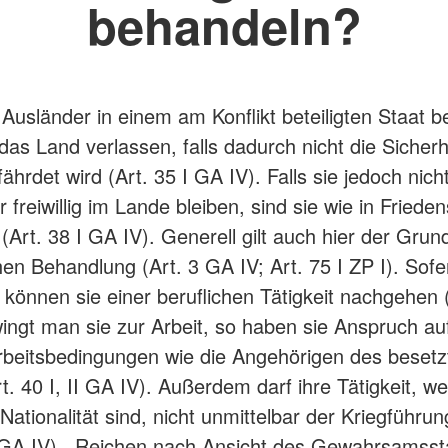
behandeln?
Ausländer in einem am Konflikt beteiligten Staat b
 das Land verlassen, falls dadurch nicht die Sicherh
ährdet wird (Art. 35 I GA IV). Falls sie jedoch nich
 freiwillig im Lande bleiben, sind sie wie in Friede
(Art. 38 I GA IV). Generell gilt auch hier der Grun
en Behandlung (Art. 3 GA IV; Art. 75 I ZP I). Sofe
können sie einer beruflichen Tätigkeit nachgehen (
ingt man sie zur Arbeit, so haben sie Anspruch auf
rbeitsbedingungen wie die Angehörigen des besetz
t. 40 I, II GA IV). Außerdem darf ihre Tätigkeit, w
 Nationalität sind, nicht unmittelbar der Kriegführu
I GA IV). Reichen nach Ansicht des Gewahrsamsst