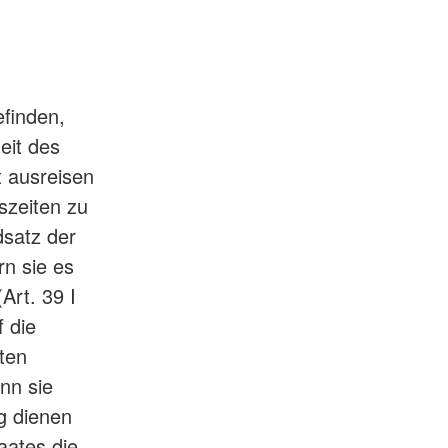
efinden,
eit des
t ausreisen
nszeiten zu
dsatz der
rn sie es
Art. 39 I
 die
ten
enn sie
ng dienen
aates die