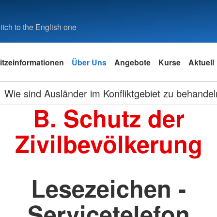
tch to the English one
itzeinformationen
Über Uns
Angebote
Kurse
Aktuell
Wie sind Ausländer im Konfliktgebiet zu behande
B. Schutz der
Zivilbevölkerung
Lesezeichen -
Servicetelefon