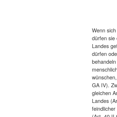
Wenn sich 
dürfen sie
Landes gef
dürfen oder
behandeln 
menschlich
wünschen, 
GA IV). Zw
gleichen A
Landes (Ar
feindlicher
(Art. 40 I