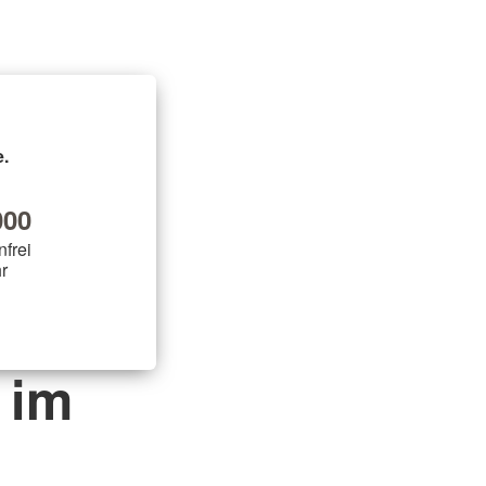
.
00
nfrei
r
 im