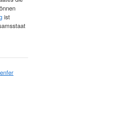
können
g
ist
rsamsstaat
enfer