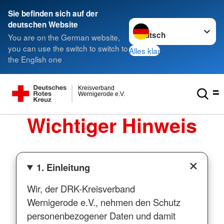
Sie befinden sich auf der
Sprache wechseln zu
deutschen Website
You are on the German website,
you can use the switch to switch to
Alles klar
the English one
Kreisverband
Wernigerode e.V.
Wichtiger Hinweis
1. Einleitung
Wir, der DRK-Kreisverband
Wernigerode e.V., nehmen den Schutz
personenbezogener Daten und damit