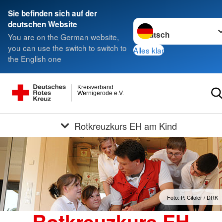
Sie befinden sich auf der
Sprache wechseln zu
deutschen Website
You are on the German website,
you can use the switch to switch to
Alles klar
the English one
Kreisverband
Wernigerode e.V.
Rotkreuzkurs EH am Kind
Foto: P. Citoler / DRK
Rotkreuzkurs EH