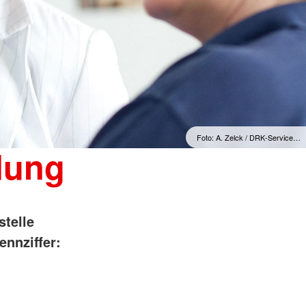
Foto: A. Zelck / DRK-Service…
dung
stelle
ennziffer: