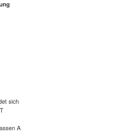
nung
et sich
HT
lassen A