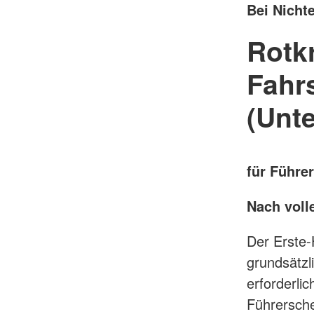
Bei Nicht
Rotkr
Fahr
(Unte
für Führe
Nach voll
Der Erste
grundsätzl
erforderli
Führersche