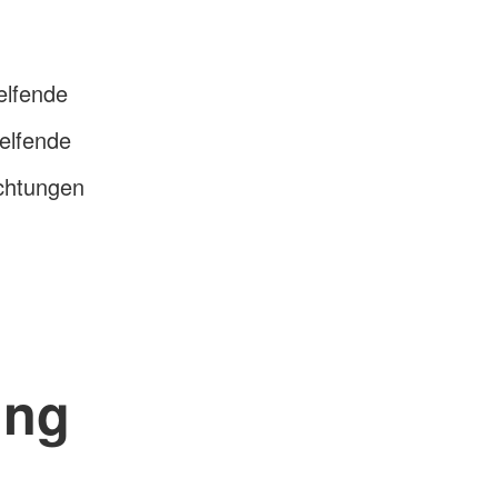
elfende
helfende
ichtungen
ung