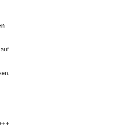
en
 auf
xen,
+++