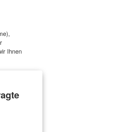
me),
r
ir Ihnen
ragte