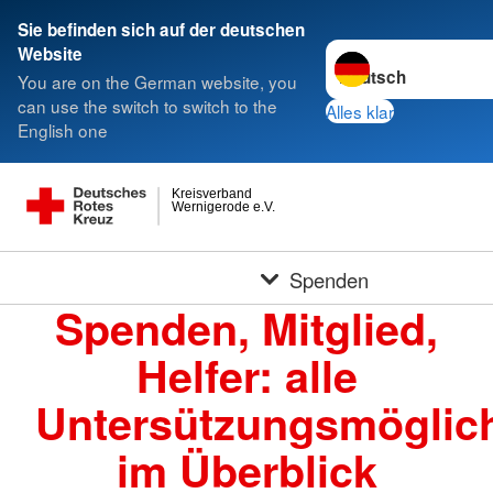
Sie befinden sich auf der deutschen
Sprache wechseln zu
Website
You are on the German website, you
can use the switch to switch to the
Alles klar
English one
Kreisverband
Wernigerode e.V.
Spenden
Spenden, Mitglied,
Helfer: alle
Untersützungsmöglich
im Überblick