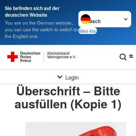
Sie befinden sich auf der
Sprache wechseln zu
deutschen Website
You are on the German website,
you can use the switch to switch to
Alles klar
the English one
Kreisverband
Wernigerode e.V.
Login
Überschrift – Bitte
ausfüllen (Kopie 1)