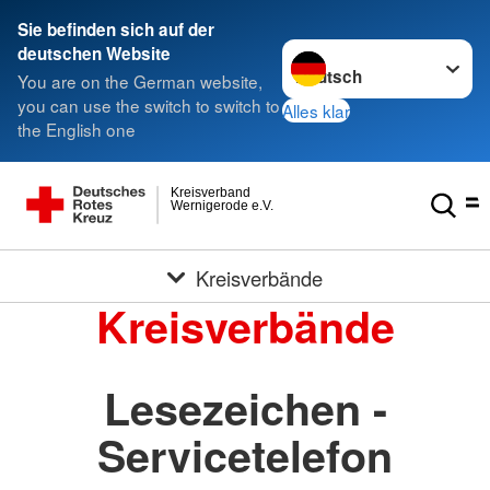
Sie befinden sich auf der
Sprache wechseln zu
deutschen Website
You are on the German website,
you can use the switch to switch to
Alles klar
the English one
Kreisverband
Wernigerode e.V.
Kreisverbände
Kreisverbände
Lesezeichen -
Servicetelefon