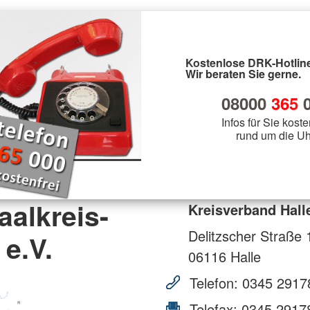
Kostenlose DRK-Hotline
Wir beraten Sie gerne.
08000
365
0
Infos für Sie koste
rund um die Uh
aalkreis-
Kreisverband Hall
Delitzscher Straße 
e.V.
06116
Halle
Telefon:
0345 2917
Telefax:
0345 2917