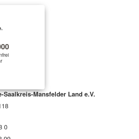
.
00
nfrei
r
e-Saalkreis-Mansfelder Land e.V.
118
8 0
8 99