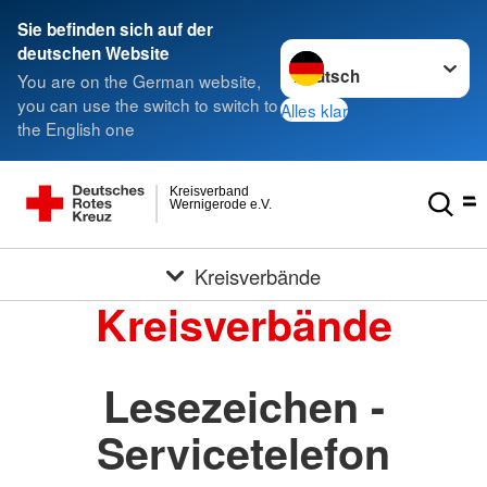
Sie befinden sich auf der
Sprache wechseln zu
deutschen Website
You are on the German website,
you can use the switch to switch to
Alles klar
the English one
Kreisverband
Wernigerode e.V.
Kreisverbände
Kreisverbände
Lesezeichen -
Servicetelefon