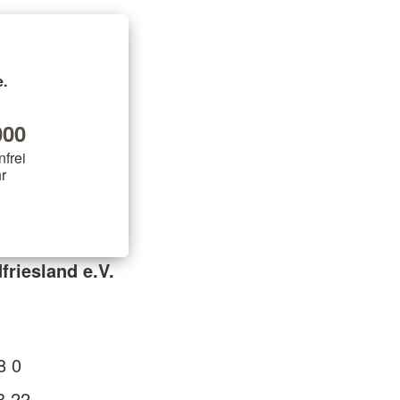
.
00
nfrei
r
friesland e.V.
8 0
8 22