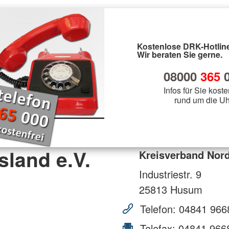
Kostenlose DRK-Hotline
Wir beraten Sie gerne.
08000
365
0
Infos für Sie koste
rund um die Uh
sland e.V.
Kreisverband Nord
Industriestr. 9
25813
Husum
Telefon:
04841 966
Telefax:
04841 966