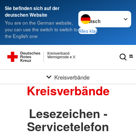
Sie befinden sich auf der
Sprache wechseln zu
deutschen Website
You are on the German website,
you can use the switch to switch to
Alles klar
the English one
Kreisverband
Wernigerode e.V.
Kreisverbände
Kreisverbände
Lesezeichen -
Servicetelefon