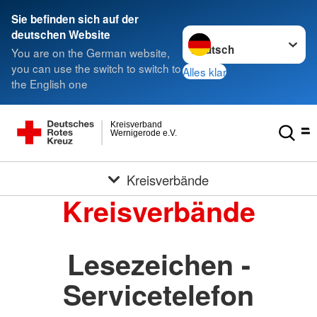
Sie befinden sich auf der
Sprache wechseln zu
deutschen Website
You are on the German website,
you can use the switch to switch to
Alles klar
the English one
Kreisverband
Wernigerode e.V.
Kreisverbände
Kreisverbände
Lesezeichen -
Servicetelefon