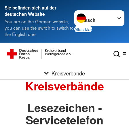
Sie befinden sich auf der
Sprache wechseln zu
deutschen Website
You are on the German website,
you can use the switch to switch to
Alles klar
the English one
Kreisverband
Wernigerode e.V.
Kreisverbände
Kreisverbände
Lesezeichen -
Servicetelefon