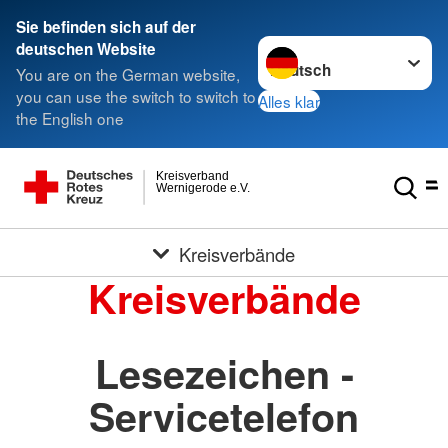
Sie befinden sich auf der
Sprache wechseln zu
deutschen Website
You are on the German website,
you can use the switch to switch to
Alles klar
the English one
Kreisverband
Wernigerode e.V.
Kreisverbände
Kreisverbände
Lesezeichen -
Servicetelefon