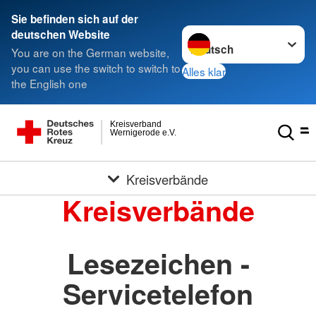
Sie befinden sich auf der
Sprache wechseln zu
deutschen Website
You are on the German website,
you can use the switch to switch to
Alles klar
the English one
Kreisverband
Wernigerode e.V.
Kreisverbände
Kreisverbände
Lesezeichen -
Servicetelefon