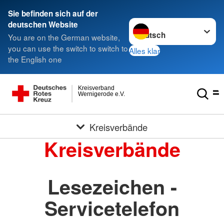
Sie befinden sich auf der
Sprache wechseln zu
deutschen Website
You are on the German website,
you can use the switch to switch to
Alles klar
the English one
Kreisverband
Wernigerode e.V.
Kreisverbände
Kreisverbände
Lesezeichen -
Servicetelefon