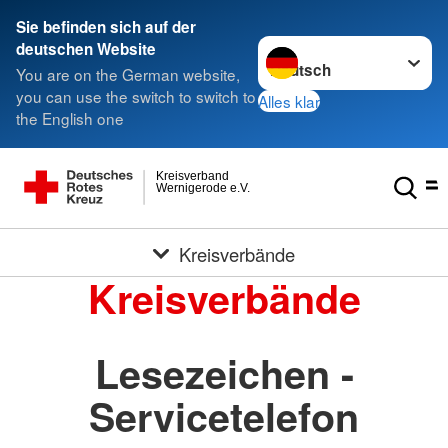
Sie befinden sich auf der
Sprache wechseln zu
deutschen Website
You are on the German website,
you can use the switch to switch to
Alles klar
the English one
Kreisverband
Wernigerode e.V.
Kreisverbände
Kreisverbände
Lesezeichen -
Servicetelefon