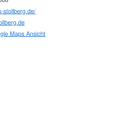
-stollberg.de/
ollberg.de
ogle Maps Ansicht