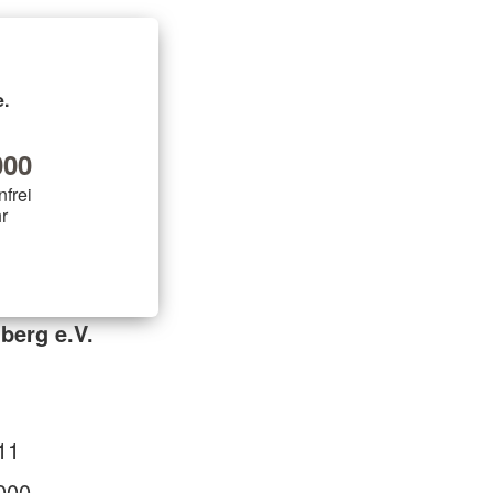
.
00
nfrei
r
berg e.V.
11
000