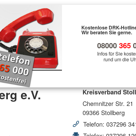
Kostenlose DRK-Hotline
Wir beraten Sie gerne.
08000
365
0
Infos für Sie koste
rund um die Uh
erg e.V.
Kreisverband Stoll
Chemnitzer Str. 21
09366
Stollberg
Telefon:
037296 34
Telefax:
037296 12