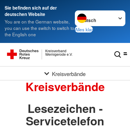
Sie befinden sich auf der
Sprache wechseln zu
deutschen Website
You are on the German website,
you can use the switch to switch to
Alles klar
the English one
Kreisverband
Wernigerode e.V.
Kreisverbände
Kreisverbände
Lesezeichen -
Servicetelefon