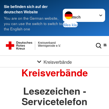
Sie befinden sich auf der
Sprache wechseln zu
deutschen Website
You are on the German website,
you can use the switch to switch to
Alles klar
the English one
Kreisverband
Wernigerode e.V.
Kreisverbände
Kreisverbände
Lesezeichen -
Servicetelefon