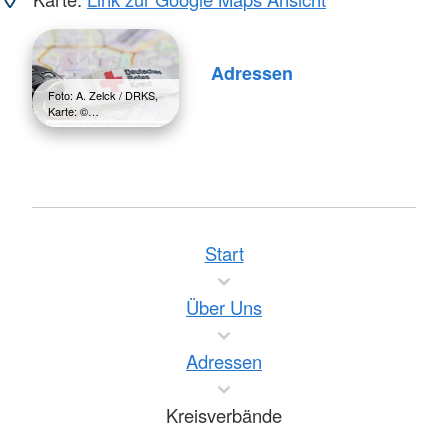
Adressen
Foto: A. Zelck / DRKS,
Karte: ©…
Start
Über Uns
Adressen
Kreisverbände