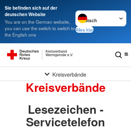
Sie befinden sich auf der
Sprache wechseln zu
deutschen Website
You are on the German website,
you can use the switch to switch to
Alles klar
the English one
Kreisverband
Wernigerode e.V.
Kreisverbände
Kreisverbände
Lesezeichen -
Servicetelefon