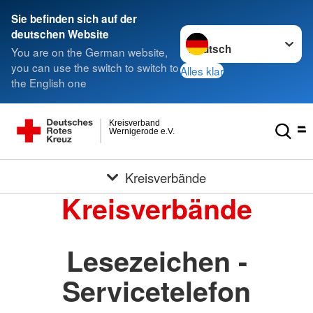
Sie befinden sich auf der
Sprache wechseln zu
deutschen Website
You are on the German website,
you can use the switch to switch to
Alles klar
the English one
Kreisverband
Wernigerode e.V.
Kreisverbände
Kreisverbände
Lesezeichen -
Servicetelefon