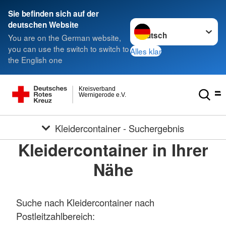
Sie befinden sich auf der
Sprache wechseln zu
deutschen Website
You are on the German website,
you can use the switch to switch to
Alles klar
the English one
Kreisverband
Wernigerode e.V.
Kleidercontainer - Suchergebnis
Kleidercontainer in Ihrer
Nähe
Suche nach Kleidercontainer nach
Postleitzahlbereich: