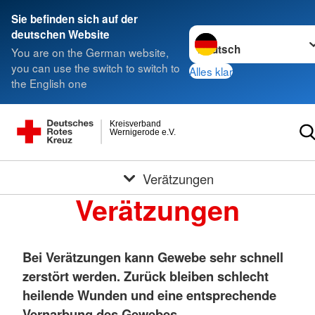
Sie befinden sich auf der
Sprache wechseln zu
deutschen Website
You are on the German website,
you can use the switch to switch to
Alles klar
the English one
Kreisverband
Wernigerode e.V.
Verätzungen
Verätzungen
Bei Verätzungen kann Gewebe sehr schnell
zerstört werden. Zurück bleiben schlecht
heilende Wunden und eine entsprechende
Vernarbung des Gewebes.