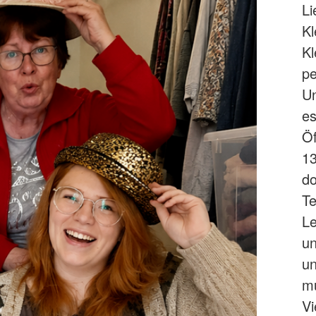
Li
Kl
Kl
pe
Un
es
Öf
13
do
Te
Le
un
un
m
Vi