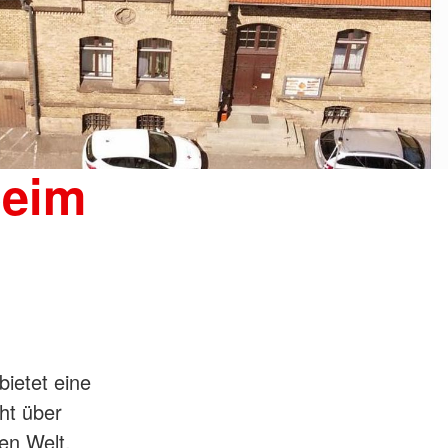
Foto: A. Zelck / DRK-Service…
beim
bietet eine
ht über
en Welt.