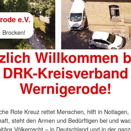
staltungen
zlich Willkommen 
DRK-Kreisverband
Wernigerode!
he Rote Kreuz rettet Menschen, hilft in Notlagen, 
ft, steht den Armen und Bedürftigen bei und wac
täre Völkerrecht – in Deutschland und in der ganz