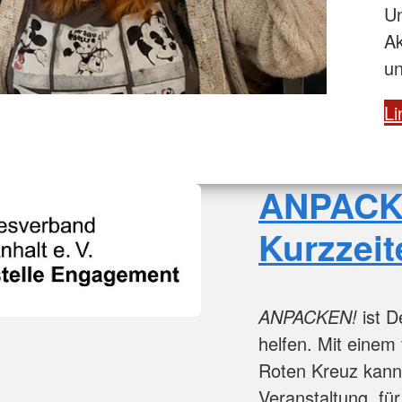
Un
Ak
un
Li
ANPACKE
Kurzzei
ANPACKEN!
ist D
helfen. Mit einem
Roten Kreuz kanns
Veranstaltung, für