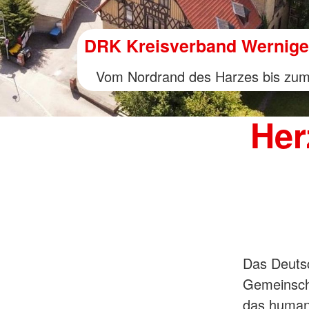
Aktuelles
Unsere aktuellen Termine und Veran
Her
Das Deutsc
Gemeinscha
das humani