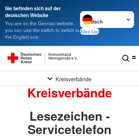
Sie befinden sich auf der
Sprache wechseln zu
deutschen Website
You are on the German website,
you can use the switch to switch to
Alles klar
the English one
Kreisverband
Wernigerode e.V.
Kreisverbände
Kreisverbände
Lesezeichen -
Servicetelefon